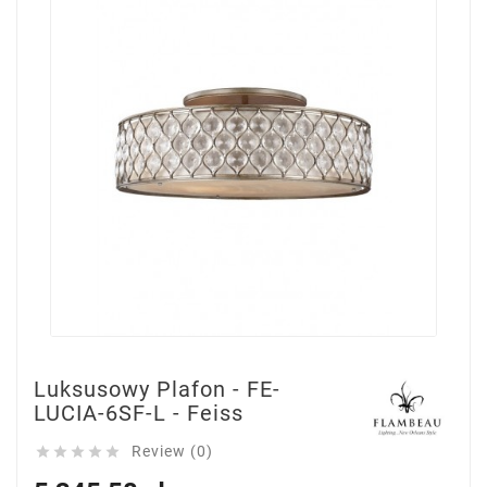
Luksusowy Plafon - FE-
LUCIA-6SF-L - Feiss
Review (0)




