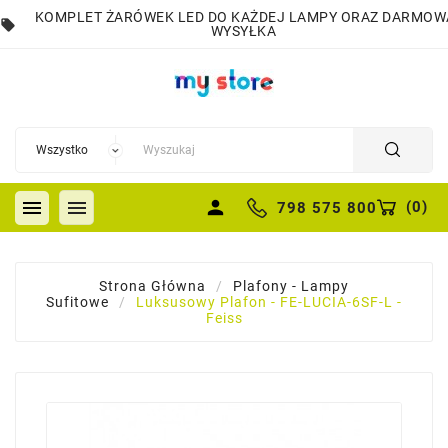
KOMPLET ŻARÓWEK LED DO KAŻDEJ LAMPY ORAZ DARMOW
local_offer
WYSYŁKA


person
(
0
)
798 575 800
Strona Główna
Plafony - Lampy
Sufitowe
Luksusowy Plafon - FE-LUCIA-6SF-L -
Feiss