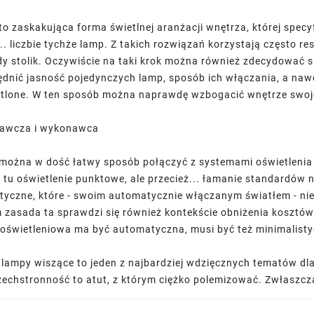
 zaskakująca forma świetlnej aranżacji wnętrza, której specyfik
.. liczbie tychże lamp. Z takich rozwiązań korzystają często r
dy stolik. Oczywiście na taki krok można również zdecydować 
ędnić jasność pojedynczych lamp, sposób ich włączania, a nawe
tlone. W ten sposób można naprawdę wzbogacić wnętrze swoj
rawcza i wykonawca
można w dość łatwy sposób połączyć z systemami oświetlenia
 tu oświetlenie punktowe, ale przecież... łamanie standardów n
tyczne, które - swoim automatycznie włączanym światłem - nie
 zasada ta sprawdzi się również kontekście obniżenia kosztów
cja oświetleniowa ma być automatyczna, musi być też minimalist
ampy wiszące to jeden z najbardziej wdzięcznych tematów dla 
zechstronność to atut, z którym ciężko polemizować. Zwłaszcza,