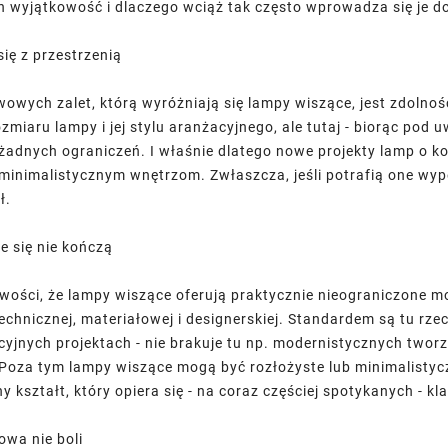
h wyjątkowość i dlaczego wciąż tak często wprowadza się je do 
ię z przestrzenią
owych zalet, którą wyróżniają się lampy wiszące, jest zdolnoś
IN
DARREL AUSTIN
DARREL 
ozmiaru lampy i jej stylu aranżacyjnego, ale tutaj - biorąc po
e
HRXTemplate
HRXTem
żadnych ograniczeń. I właśnie dlatego nowe projekty lamp o k
it amet,
Lorem ipsum dolor sit amet,
Lorem ipsum do
inimalistycznym wnętrzom. Zwłaszcza, jeśli potrafią one wyp
 elit, sed
consectetur adipisicing elit, sed
consectetur adipis
ł.
cididunt
do eiusmodtempor incididunt
do eiusmodtemp
e magna
ut labore et dolore magna
ut labore et 
e się nie kończą
aliqua.
aliqu
iwości, że lampy wiszące oferują praktycznie nieograniczone mo
chnicznej, materiałowej i designerskiej. Standardem są tu rzecz 
cyjnych projektach - nie brakuje tu np. modernistycznych twor
Poza tym lampy wiszące mogą być rozłożyste lub minimalistyczn
 kształt, który opiera się - na coraz częściej spotykanych - k
owa nie boli