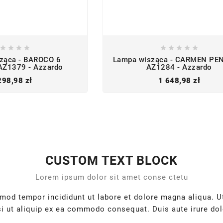









ząca - BAROCO 6
Lampa wisząca - CARMEN P
Z1379 - Azzardo
AZ1284 - Azzardo
Cena
Cena
298,98 zł
1 648,98 zł
CUSTOM TEXT BLOCK
Lorem ipsum dolor sit amet conse ctetu
usmod tempor incididunt ut labore et dolore magna aliqua. 
si ut aliquip ex ea commodo consequat. Duis aute irure dolo