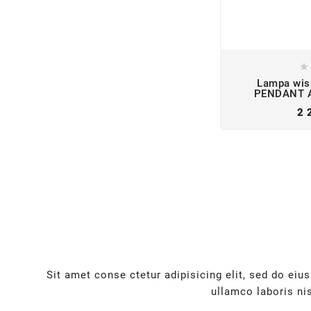

Lampa wis
PENDANT A
2 
Sit amet conse ctetur adipisicing elit, sed do ei
ullamco laboris ni