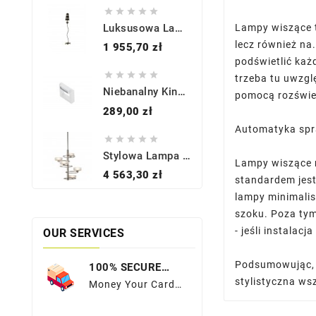





Lampy wiszące to
Luksusowa Lampa Stojąca - FB-LA-FLEUR-FL - Flambeau
lecz również na.
Cena
1 955,70 zł
podświetlić każ





trzeba tu uwzgl
Niebanalny Kinkiet - FRAME WALL AZ2134 BIAŁY - Azzardo
pomocą rozświe
Cena
289,00 zł
Automatyka sp





Stylowa Lampa Wisząca - KL-ALEEKA5A - Kichler
Lampy wiszące 
Cena
4 563,30 zł
standardem jest
lampy minimalis
szoku. Poza tym
- jeśli instala
OUR SERVICES
Podsumowując, l
100% SECURE
PAYMENTS
stylistyczna ws
Money Your Card
Details To A Much
More Sequred Place