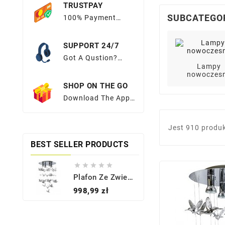
TRUSTPAY
SUBCATEGO
100% Payment
Protection Easy
Return Policy
SUPPORT 24/7
Got A Qustion?
Lampy
Look No
nowoczes
Further.Browse
SHOP ON THE GO
OurFAQs Or Submit
Your Query Here.
Download The App
And Get Exciting
Apponly Offers At
Jest 910 produ
Your Fingertips
BEST SELLER PRODUCTS





Plafon Ze Zwieszeniami BIRDS AZ2449 - Azzardo
Cena
998,99 zł