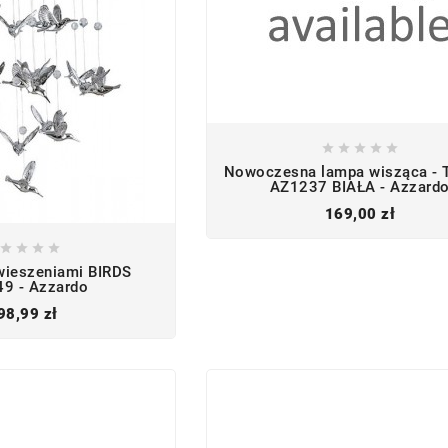





Nowoczesna lampa wisząca - 
AZ1237 BIAŁA - Azzard
Cena
169,00 zł




wieszeniami BIRDS
9 - Azzardo
Cena
98,99 zł