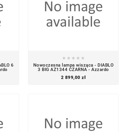





ABLO 6
Nowoczesna lampa wisząca - DIABLO
ardo
3 BIG AZ1344 CZARNA - Azzardo
Cena
2 899,00 zł