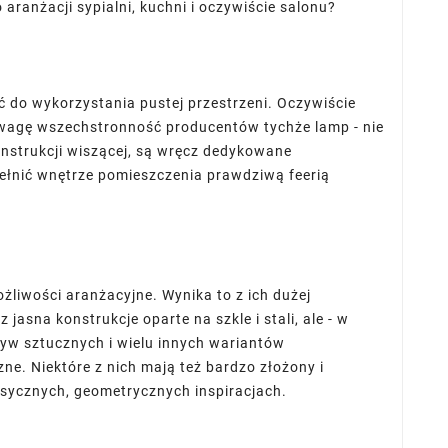
aranżacji sypialni, kuchni i oczywiście salonu?
ć do wykorzystania pustej przestrzeni. Oczywiście
AUSTIN
DARREL AUSTIN
d uwagę wszechstronność producentów tychże lamp - nie
plate
HRXTemplate
onstrukcji wiszącej, są wręcz dedykowane
lor sit amet,
Lorem ipsum dolor sit amet,
ełnić wnętrze pomieszczenia prawdziwą feerią
icing elit, sed
consectetur adipisicing elit, sed
or incididunt
do eiusmodtempor incididunt
dolore magna
ut labore et dolore magna
a.
aliqua.
żliwości aranżacyjne. Wynika to z ich dużej
jasna konstrukcje oparte na szkle i stali, ale - w
zyw sztucznych i wielu innych wariantów
e. Niektóre z nich mają też bardzo złożony i
lasycznych, geometrycznych inspiracjach.