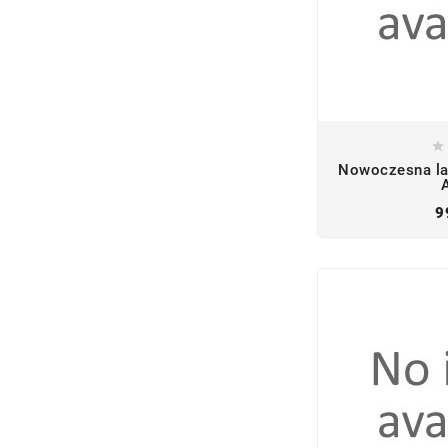

Nowoczesna la
9