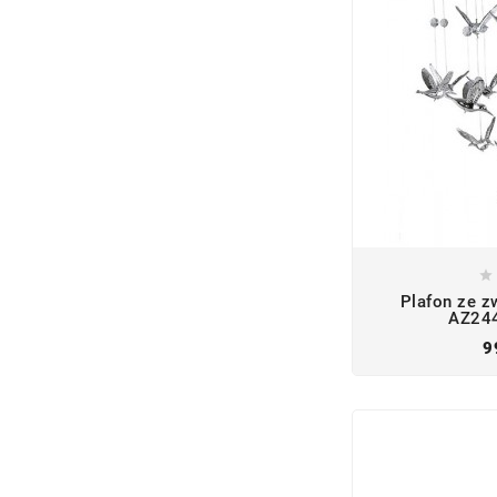

Plafon ze z
AZ244
9