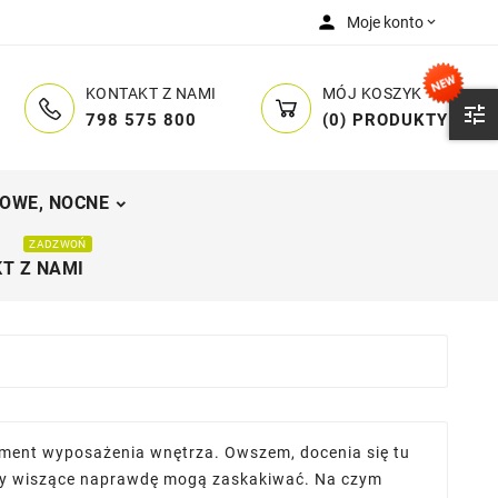
person
Moje konto

MÓJ KOSZYK
KONTAKT Z NAMI

(
0
)
PRODUKTY
798 575 800
OWE, NOCNE
ZADZWOŃ
T Z NAMI
lement wyposażenia wnętrza. Owszem, docenia się tu
lampy wiszące naprawdę mogą zaskakiwać. Na czym