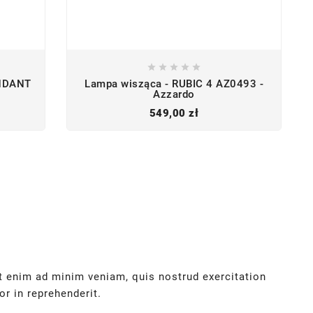





ENDANT
Lampa wisząca - RUBIC 4 AZ0493 -
Azzardo
Cena
549,00 zł
Ut enim ad minim veniam, quis nostrud exercitation
r in reprehenderit.