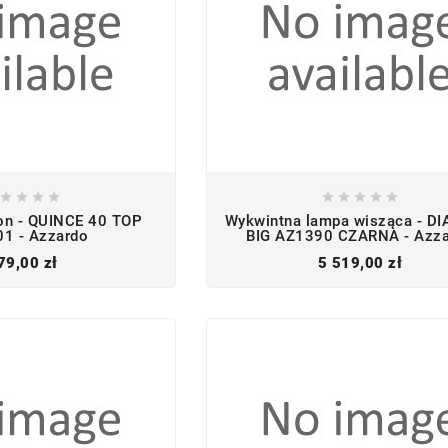









fon - QUINCE 40 TOP
Wykwintna lampa wisząca - DI
1 - Azzardo
BIG AZ1390 CZARNA - Azz
Cena
Cena
79,00 zł
5 519,00 zł