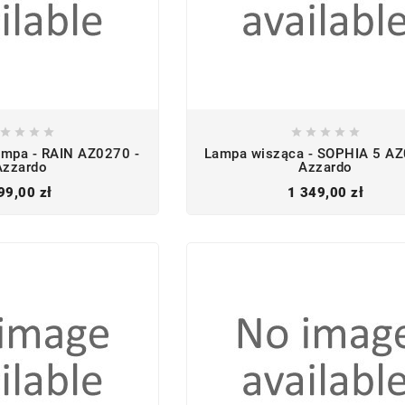









mpa - RAIN AZ0270 -
Lampa wisząca - SOPHIA 5 AZ
Azzardo
Azzardo
Cena
Cena
99,00 zł
1 349,00 zł