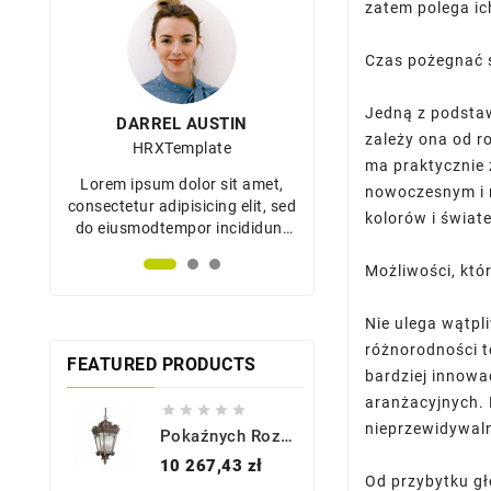
zatem polega ic
Czas pożegnać s
Jedną z podstaw
DARREL AUSTIN
DARREL AUST
zależy ona od r
HRXTemplate
HRXTemplat
ma praktycznie 
et,
Lorem ipsum dolor sit amet,
Lorem ipsum dolor s
nowoczesnym i m
, sed
consectetur adipisicing elit, sed
consectetur adipisicing
kolorów i świate
dunt
do eiusmodtempor incididunt
do eiusmodtempor in
na
ut labore et dolore magna
ut labore et dolor
Możliwości, któr
aliqua.
aliqua.
Nie ulega wątpl
różnorodności te
FEATURED PRODUCTS
bardziej innowa
aranżacyjnych. 





nieprzewidywalny
Pokaźnych Rozmiarów Lampa - KL-TOURNAI8G-XL - Kichler
Cena
10 267,43 zł
Od przybytku gł