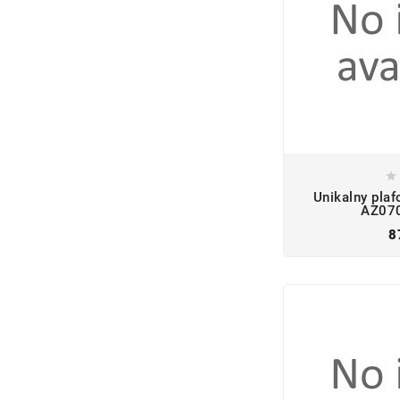

Unikalny pla
AZ070
8