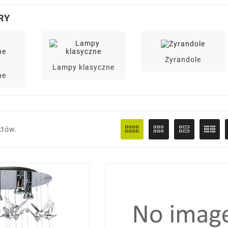
RY
Żyrandole
Lampy klasyczne
ne
któw.