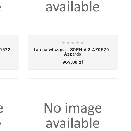





0522 -
Lampa wisząca - SOPHIA 3 AZ0520 -
Azzardo
Cena
969,00 zł