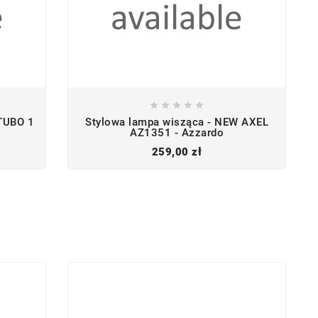





TUBO 1
Stylowa lampa wisząca - NEW AXEL
o
AZ1351 - Azzardo
Cena
259,00 zł