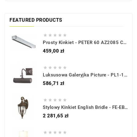
FEATURED PRODUCTS





Prosty Kinkiet - PETER 60 AZ2085 CHROM 3000K - Azzardo
Cena
459,00 zł





Luksusowa Galeryjka Picture - PL1-10-DB - Brąz- Elstead Lighting
Cena
586,71 zł





Stylowy Kinkiet English Bridle - FE-EB2-L-BRB - Brąz - Feiss
Cena
2 281,65 zł




