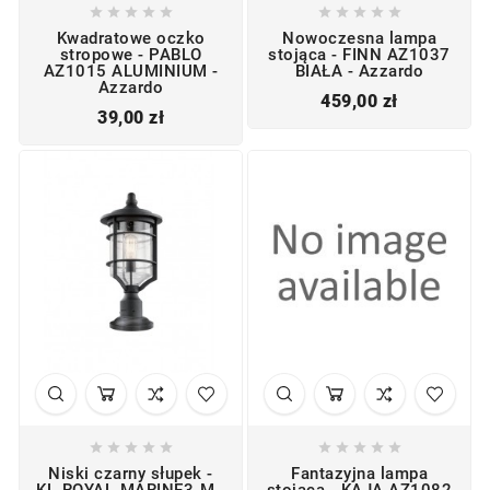










Kwadratowe oczko
Nowoczesna lampa
stropowe - PABLO
stojąca - FINN AZ1037
AZ1015 ALUMINIUM -
BIAŁA - Azzardo
Azzardo
Cena
459,00 zł
Cena
39,00 zł










Niski czarny słupek -
Fantazyjna lampa