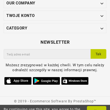

OUR COMPANY

TWOJE KONTO

CATEGORY
NEWSLETTER
Tak
Możesz zrezygnować w każdej chwili. W tym celu należy
odnaleźć szczegóły w naszej informacji prawnej.
© 2019 - Ecommerce Software By PrestaShop™
By continuing use this site, you agree to the