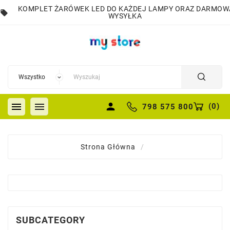
KOMPLET ŻARÓWEK LED DO KAŻDEJ LAMPY ORAZ DARMOW
local_offer
WYSYŁKA


person
(
0
)
798 575 800
Strona Główna
SUBCATEGORY