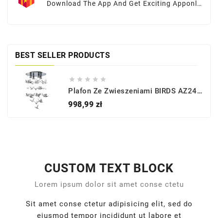
Download The App And Get Exciting Apponly
Offers At Your Fingertips
BEST SELLER PRODUCTS





Plafon Ze Zwieszeniami BIRDS AZ2449 - Azzardo
Cena
998,99 zł
CUSTOM TEXT BLOCK
Lorem ipsum dolor sit amet conse ctetu
Sit amet conse ctetur adipisicing elit, sed do
eiusmod tempor incididunt ut labore et