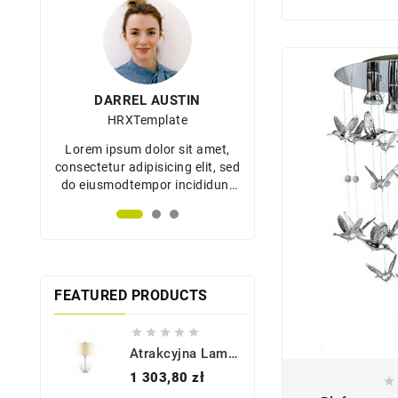
DARREL AUSTIN
DARREL AUST
HRXTemplate
HRXTemplat
et,
Lorem ipsum dolor sit amet,
Lorem ipsum dolor s
, sed
consectetur adipisicing elit, sed
consectetur adipisicing
dunt
do eiusmodtempor incididunt
do eiusmodtempor in
na
ut labore et dolore magna
ut labore et dolor
aliqua.
aliqua.
FEATURED PRODUCTS





Atrakcyjna Lampa Stołowa - ORB-TL-CLEAR - Elstead Lighting
Cena
1 303,80 zł
