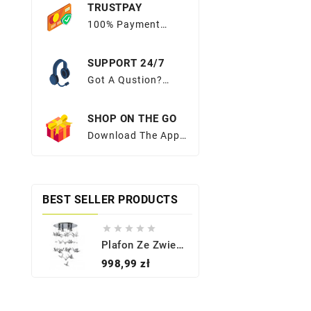
TRUSTPAY
100% Payment
Protection Easy
Return Policy
SUPPORT 24/7
Got A Qustion?
Look No
Further.Browse
SHOP ON THE GO
OurFAQs Or Submit
Your Query Here.
Download The App
And Get Exciting
Apponly Offers At
Your Fingertips
BEST SELLER PRODUCTS





Plafon Ze Zwieszeniami BIRDS AZ2449 - Azzardo
Cena
998,99 zł