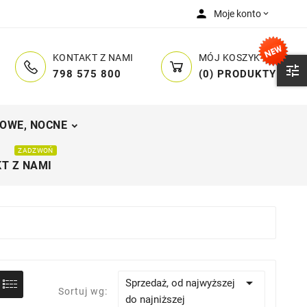
person
Moje konto

MÓJ KOSZYK
KONTAKT Z NAMI

(
0
)
PRODUKTY
798 575 800
OWE, NOCNE
ZADZWOŃ
T Z NAMI

Sprzedaż, od najwyższej
Sortuj wg:
do najniższej