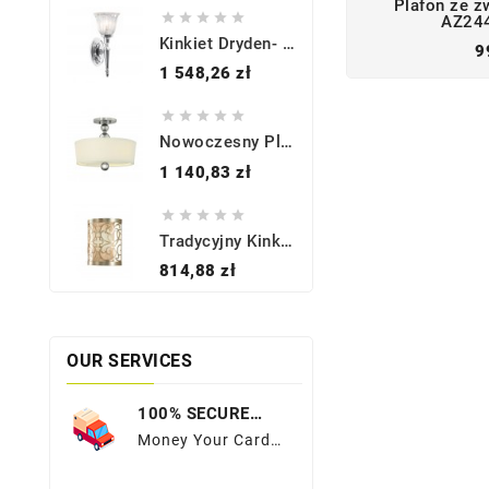
Plafon ze z





AZ244
Kinkiet Dryden- BATH-DRYDEN1-PC - Elstead Lighting
9
Cena
1 548,26 zł





Nowoczesny Plafon - HK-ZELDA-SF-PN - Hinkley
Cena
1 140,83 zł





Tradycyjny Kinkiet - FE-ARABESQUE1 - FEISS
Cena
814,88 zł
OUR SERVICES
100% SECURE
PAYMENTS
Money Your Card
Details To A Much
More Sequred Place