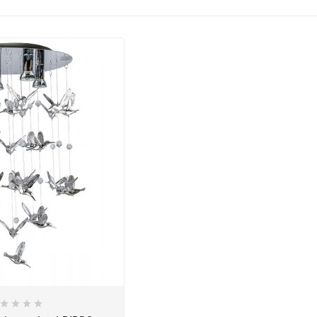
IN
DARREL AUSTIN
DARREL 
e
HRXTemplate
HRXTem
it amet,
Lorem ipsum dolor sit amet,
Lorem ipsum do
 elit, sed
consectetur adipisicing elit, sed
consectetur adipis
cididunt
do eiusmodtempor incididunt
do eiusmodtemp
e magna
ut labore et dolore magna
ut labore et 
aliqua.
aliqu



