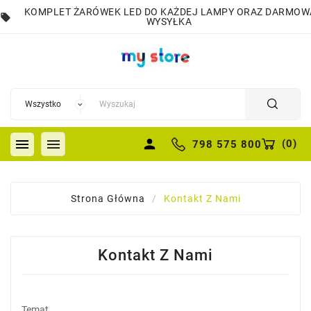
KOMPLET ŻARÓWEK LED DO KAŻDEJ LAMPY ORAZ DARMOW
local_offer
WYSYŁKA


person
(
0
)
798 575 800
Strona Główna
Kontakt Z Nami
Kontakt Z Nami
Temat