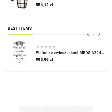
Cena
554,12 zł
BEST ITEMS







Plafon ze zwieszeniami BIRDS AZ2449 - Azzardo
Cena
998,99 zł