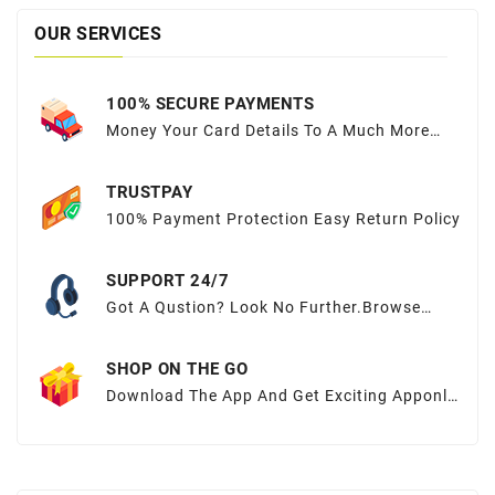
OUR SERVICES
100% SECURE PAYMENTS
Money Your Card Details To A Much More
Sequred Place
TRUSTPAY
100% Payment Protection Easy Return Policy
SUPPORT 24/7
Got A Qustion? Look No Further.Browse
OurFAQs Or Submit Your Query Here.
SHOP ON THE GO
Download The App And Get Exciting Apponly
Offers At Your Fingertips