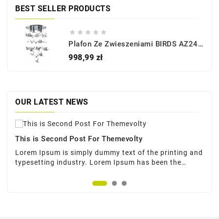
BEST SELLER PRODUCTS





Plafon Ze Zwieszeniami BIRDS AZ2449 - Azzardo
Cena
998,99 zł
OUR LATEST NEWS
19
This is Second Post For Themevolty
maj
Lorem Ipsum is simply dummy text of the printing and
typesetting industry. Lorem Ipsum has been the
industrys standard dummy text ever since the ...