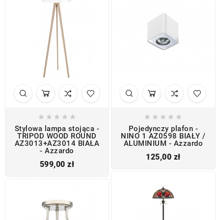










Stylowa lampa stojąca -
Pojedynczy plafon -
TRIPOD WOOD ROUND
NINO 1 AZ0598 BIAŁY /
AZ3013+AZ3014 BIAŁA
ALUMINIUM - Azzardo
- Azzardo
Cena
125,00 zł
Cena
599,00 zł