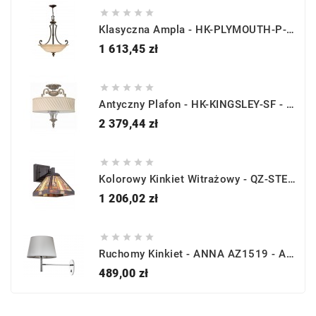





Klasyczna Ampla - HK-PLYMOUTH-P-B - Hinkley
Cena
1 613,45 zł





Antyczny Plafon - HK-KINGSLEY-SF - Hinkley
Cena
2 379,44 zł





Kolorowy Kinkiet Witrażowy - QZ-STEPHEN1 - Quoizel
Cena
1 206,02 zł





Ruchomy Kinkiet - ANNA AZ1519 - Azzardo
Cena
489,00 zł