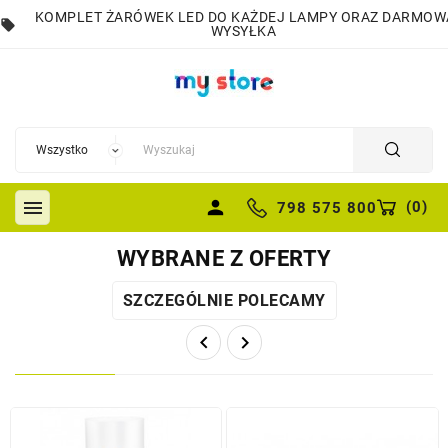
KOMPLET ŻARÓWEK LED DO KAŻDEJ LAMPY ORAZ DARMOW
local_offer
WYSYŁKA

person
(
0
)
798 575 800
WYBRANE Z OFERTY
SZCZEGÓLNIE POLECAMY

