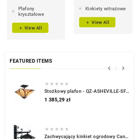
Plafony
Kinkiety witrażowe
kryształowe
View All
add
View All
add
FEATURED ITEMS







Stożkowy plafon - QZ-ASHEVILLE-SF - Quoizel
Cena
1 385,29 zł





Zachwycający kinkiet ogrodowy Canterbury - BL52M - Elstead Lighting