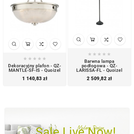










Barwna lampa
Dekoracyjny plafon - QZ-
podłogowa - QZ-
MANTLE-SF-IS - Quoizel
LARISSA-FL - Quoizel
Cena
Cena
1 140,83 zł
2 509,82 zł
!
Sale Live Now!