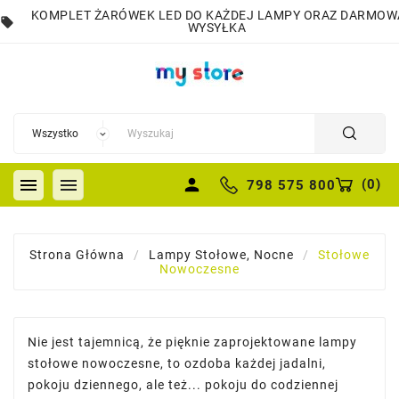
KOMPLET ŻARÓWEK LED DO KAŻDEJ LAMPY ORAZ DARMOW
local_offer
WYSYŁKA


person
(
0
)
798 575 800
Strona Główna
Lampy Stołowe, Nocne
Stołowe
Nowoczesne
Nie jest tajemnicą, że pięknie zaprojektowane lampy
stołowe nowoczesne, to ozdoba każdej jadalni,
pokoju dziennego, ale też... pokoju do codziennej