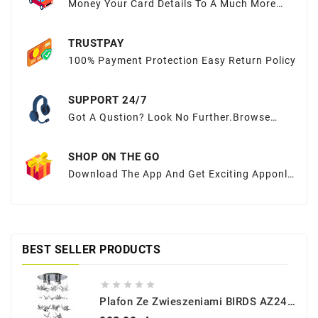
Money Your Card Details To A Much More
Sequred Place
TRUSTPAY
100% Payment Protection Easy Return Policy
SUPPORT 24/7
Got A Qustion? Look No Further.Browse
OurFAQs Or Submit Your Query Here.
SHOP ON THE GO
Download The App And Get Exciting Apponly
Offers At Your Fingertips
BEST SELLER PRODUCTS





Plafon Ze Zwieszeniami BIRDS AZ2449 - Azzardo