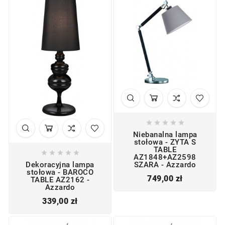





Niebanalna lampa
stołowa - ZYTA S
TABLE





AZ1848+AZ2598
SZARA - Azzardo
Dekoracyjna lampa
stołowa - BAROCO
Cena
749,00 zł
TABLE AZ2162 -
Azzardo
Cena
339,00 zł