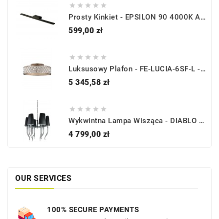





Prosty Kinkiet - EPSILON 90 4000K AZ3350 - Azzardo
Cena
599,00 zł





Luksusowy Plafon - FE-LUCIA-6SF-L - Feiss
Cena
5 345,58 zł





Wykwintna Lampa Wisząca - DIABLO 6 BIG AZ1390 CZARNA - Azzardo
Cena
4 799,00 zł
OUR SERVICES
100% SECURE PAYMENTS