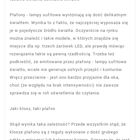
Plafony - lampy sufitowe wyróżniają się dość delikatnym
światłem. Wynika to z faktu, że najczęściej wyposaża się
je w pojedyncze źródło światła. Oczywiście na rynku
można znaleźć i takie modele, w których znajdzie się
miejsce dla np. trzech żarówek LED, ale prawdę mówiąc
rozwiązania takie są pewną rzadkością. Trzeba też
podkreślić, że emitowane przez plafony - lampy sufitowe
światło, wcale nie generuje ostrych przejść i konturów.
Wręcz przeciwnie - jest ono bardzo przyjazne dla oka,
choć (ze względu na brak intensywności) nie zawsze
sprawdza się w roli oświetlenia do czytania.
Jaki klosz, taki plafon
Skąd wynika taka zależność? Przede wszystkim stąd, że
klosze plafonu są z reguły wykonane z dość grubego
szkła o mlecznej lub kolorowej barwie. Oznacza to, że jest