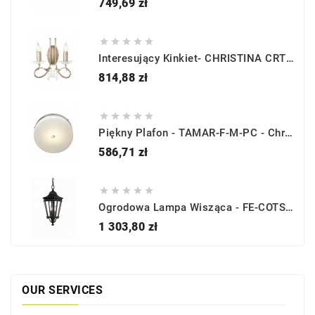
Cena
749,69 zł





Interesujący Kinkiet- CHRISTINA CRT2 - Elstead Lighting
Cena
814,88 zł





Piękny Plafon - TAMAR-F-M-PC - Chrom - Elstead Lighting
Cena
586,71 zł





Ogrodowa Lampa Wisząca - FE-COTSLN8-M-BK - Feiss
Cena
1 303,80 zł
OUR SERVICES