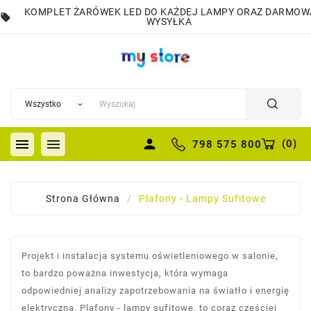
KOMPLET ŻARÓWEK LED DO KAŻDEJ LAMPY ORAZ DARMOW
local_offer
WYSYŁKA


person
(
0
)
798 575 800
Strona Główna
Plafony - Lampy Sufitowe
Projekt i instalacja systemu oświetleniowego w salonie,
to bardzo poważna inwestycja, która wymaga
odpowiedniej analizy zapotrzebowania na światło i energię
elektryczną. Plafony - lampy sufitowe, to coraz częściej