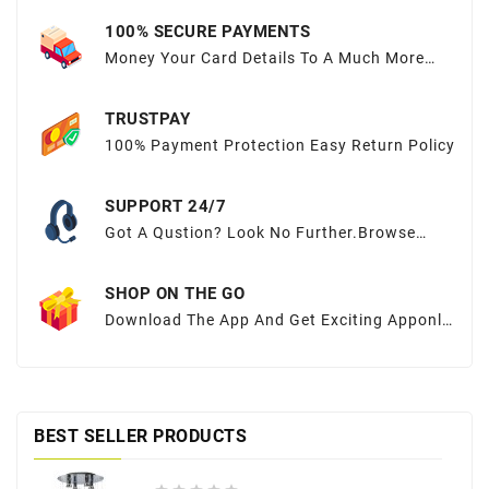
100% SECURE PAYMENTS
Money Your Card Details To A Much More
Sequred Place
TRUSTPAY
100% Payment Protection Easy Return Policy
SUPPORT 24/7
Got A Qustion? Look No Further.Browse
OurFAQs Or Submit Your Query Here.
SHOP ON THE GO
Download The App And Get Exciting Apponly
Offers At Your Fingertips
BEST SELLER PRODUCTS