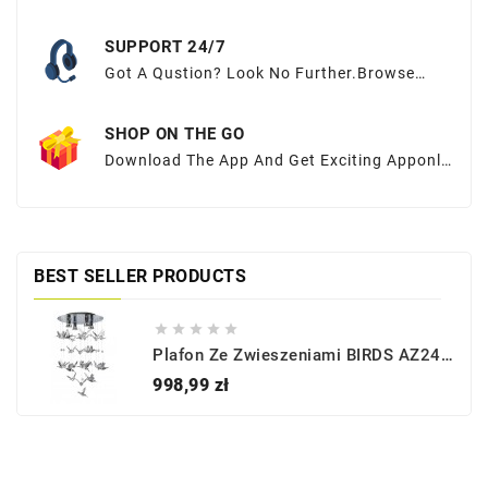
SUPPORT 24/7
Got A Qustion? Look No Further.Browse
OurFAQs Or Submit Your Query Here.
SHOP ON THE GO
Download The App And Get Exciting Apponly
Offers At Your Fingertips
BEST SELLER PRODUCTS





Plafon Ze Zwieszeniami BIRDS AZ2449 - Azzardo
Cena
998,99 zł