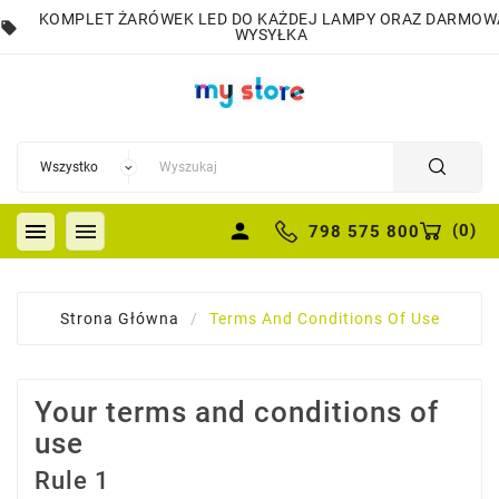
KOMPLET ŻARÓWEK LED DO KAŻDEJ LAMPY ORAZ DARMOW
local_offer
WYSYŁKA


person
(
0
)
798 575 800
Strona Główna
Terms And Conditions Of Use
Your terms and conditions of
use
Rule 1