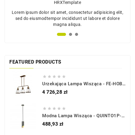
HRXTemplate
Lorem ipsum dolor sit amet, consectetur adipisicing elit,
sed do eiusmodtempor incididunt ut labore et dolore
magna aliqua.
FEATURED PRODUCTS





Urzekająca Lampa Wisząca - FE-HOBSON-3P-AB - Mosiądz - Feiss
Cena
4 726,28 zł





Modna Lampa Wisząca - QUINTO1P-GPN - Elstead Lighting
Cena
488,93 zł