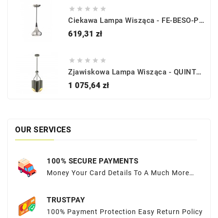





Ciekawa Lampa Wisząca - FE-BESO-P-S-BS - Feiss
Cena
619,31 zł





Zjawiskowa Lampa Wisząca - QUINTO3-GPN - Elstead Lighting
Cena
1 075,64 zł
OUR SERVICES
100% SECURE PAYMENTS
Money Your Card Details To A Much More
Sequred Place
TRUSTPAY
100% Payment Protection Easy Return Policy