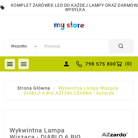
KOMPLET ŻARÓWEK LED DO KAŻDEJ LAMPY ORAZ DARMOW
local_offer
WYSYŁKA


person
(
0
)
798 575 800
Strona Główna
Wykwintna Lampa Wisząca -
DIABLO 6 BIG AZ1390 CZARNA - Azzardo
Wykwintna Lampa
Wisząca - DIABLO 6 BIG