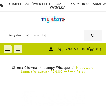
KOMPLET ŻARÓWEK LED DO KAŻDEJ LAMPY ORAZ DARMOW
local_offer
WYSYŁKA


person
(
0
)
798 575 800
Strona Główna
Lampy Wiszące
Niebywała
Lampa Wisząca - FE-LUCIA-P-A - Feiss