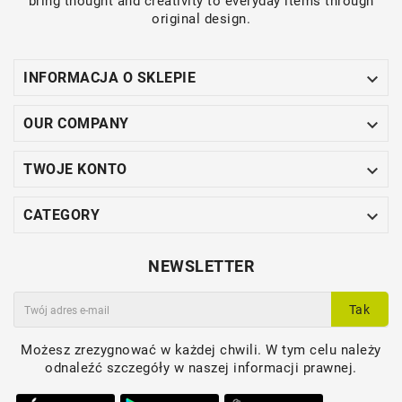
bring thought and creativity to everyday items through
original design.

INFORMACJA O SKLEPIE

OUR COMPANY

TWOJE KONTO

CATEGORY
NEWSLETTER
Tak
Możesz zrezygnować w każdej chwili. W tym celu należy
odnaleźć szczegóły w naszej informacji prawnej.