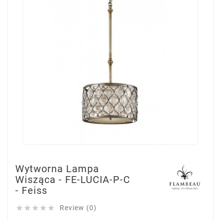
Wytworna Lampa
Wisząca - FE-LUCIA-P-C
- Feiss
Review (0)




