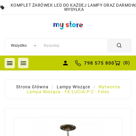
KOMPLET ŻARÓWEK LED DO KAŻDEJ LAMPY ORAZ DARMOW
local_offer
WYSYŁKA


person
(
0
)
798 575 800
Strona Główna
Lampy Wiszące
Wytworna
Lampa Wisząca - FE-LUCIA-P-C - Feiss