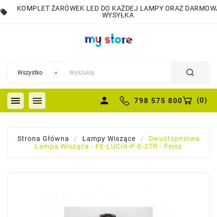
KOMPLET ŻARÓWEK LED DO KAŻDEJ LAMPY ORAZ DARMOW
local_offer
WYSYŁKA


person
(
0
)
798 575 800
Strona Główna
Lampy Wiszące
Dwustopniowa
Lampa Wisząca - FE-LUCIA-P-E-2TR - Feiss