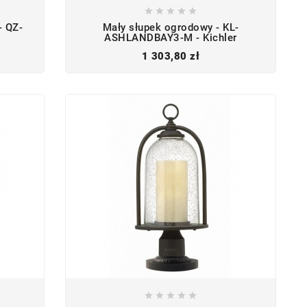





- QZ-
Mały słupek ogrodowy - KL-
ASHLANDBAY3-M - Kichler
Cena
1 303,80 zł




