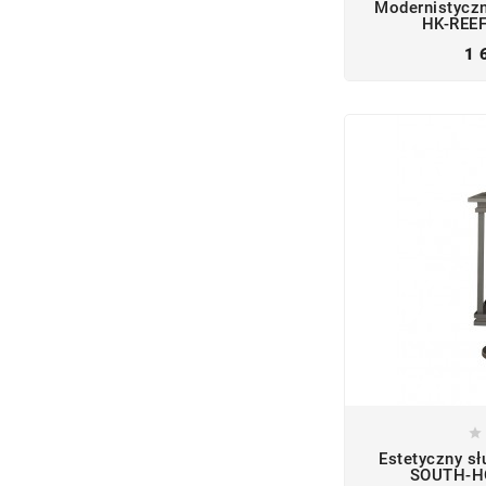
Modernistyczn
HK-REEF
1 

Estetyczny sł
SOUTH-HO