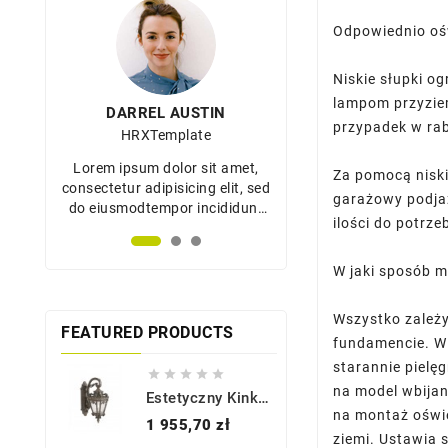
Odpowiednio oś
Niskie słupki o
lampom przyziem
DARREL AUSTIN
DARREL AUST
przypadek w rab
HRXTemplate
HRXTemplat
et,
Lorem ipsum dolor sit amet,
Lorem ipsum dolor s
Za pomocą niski
, sed
consectetur adipisicing elit, sed
consectetur adipisicing
garażowy podjaz
dunt
do eiusmodtempor incididunt
do eiusmodtempor in
ilości do potrze
na
ut labore et dolore magna
ut labore et dolor
aliqua.
aliqua.
W jaki sposób mo
Wszystko zależy
FEATURED PRODUCTS
fundamencie. W 
starannie pielę





na model wbijan
Estetyczny Kinkiet Ogrodowy - KL-TOURNAI2-M - Kichler
na montaż oświe
Cena
1 955,70 zł
ziemi. Ustawia 