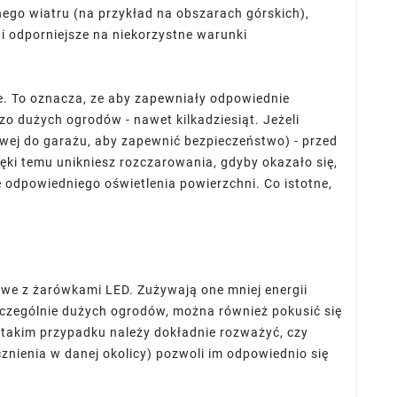
lnego wiatru (na przykład na obszarach górskich),
i odporniejsze na niekorzystne warunki
e. To oznacza, ze aby zapewniały odpowiednie
zo dużych ogrodów - nawet kilkadziesiąt. Jeżeli
owej do garażu, aby zapewnić bezpieczeństwo) - przed
ki temu unikniesz rozczarowania, gdyby okazało się,
e odpowiedniego oświetlenia powierzchni. Co istotne,
owe z żarówkami LED. Zużywają one mniej energii
zczególnie dużych ogrodów, można również pokusić się
 takim przypadku należy dokładnie rozważyć, czy
znienia w danej okolicy) pozwoli im odpowiednio się