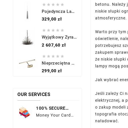
betonu. Należy j





niskie słupki o
Pojedyncza Lampa Wisząca - BRINA 1 AZ0932 CHROM - Azzardo
atmosferyczne.
Cena
329,00 zł





Warto przy tym 
Wyjątkowy Żyrandol - KL-ORGANIQUE3 - Kichler
oświetlenie, na
Cena
2 607,60 zł
potrzebujesz sz
zakupem sprawdź





że niskie słupk
Nieprzeciętna Galeryjka - MONALISA 46 AZ2644 MOSIĄDZ - Azzardo
lampy mogą posi
Cena
299,00 zł
Jak wybrać ene
Jeśli zależy Ci
OUR SERVICES
elektrycznej, a
o zakup modeli 
100% SECURE
PAYMENTS
topografia otoc
Money Your Card
naładować.
Details To A Much
More Sequred Place