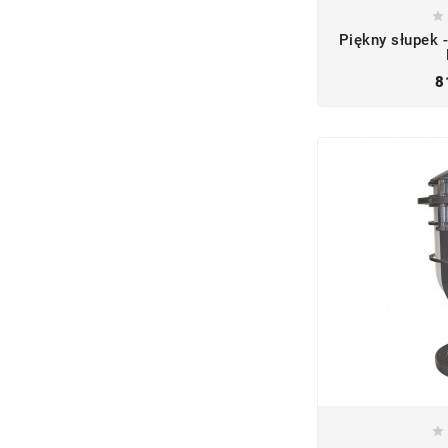

Piękny słupek
8
