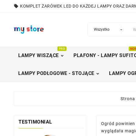
local_offer
KOMPLET ŻARÓWEK LED DO KAŻDEJ LAMPY ORAZ DA
PRO
NO
LAMPY WISZĄCE
PLAFONY - LAMPY SUFIT
LAMPY PODŁOGOWE - STOJĄCE
LAMPY OG
Strona
TESTIMONIAL
Ogród powinien 
wyglądała magic