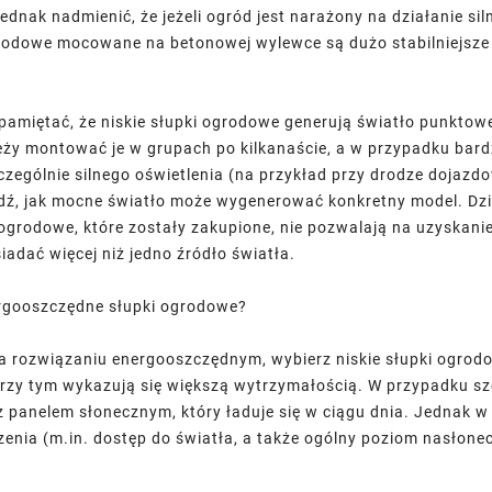
ednak nadmienić, że jeżeli ogród jest narażony na działanie si
grodowe mocowane na betonowej wylewce są dużo stabilniejsze 
pamiętać, że niskie słupki ogrodowe generują światło punktow
leży montować je w grupach po kilkanaście, a w przypadku bard
czególnie silnego oświetlenia (na przykład przy drodze dojazd
, jak mocne światło może wygenerować konkretny model. Dzię
i ogrodowe, które zostały zakupione, nie pozwalają na uzyskani
adać więcej niż jedno źródło światła.
rgooszczędne słupki ogrodowe?
 na rozwiązaniu energooszczędnym, wybierz niskie słupki ogrod
 przy tym wykazują się większą wytrzymałością. W przypadku s
z panelem słonecznym, który ładuje się w ciągu dnia. Jednak w
zenia (m.in. dostęp do światła, a także ogólny poziom nasłonec