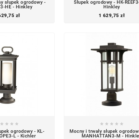
y słupek ogrodowy -
Słupek ogrodowy - HK-REEF3
3-HE - Hinkley
Hinkley
Cena
Cena
629,75 zł
1 629,75 zł









upek ogrodowy - KL-
Mocny i trwały słupek ogrodow
PE3-L - Kichler
MANHATTAN3-M - Hinkle