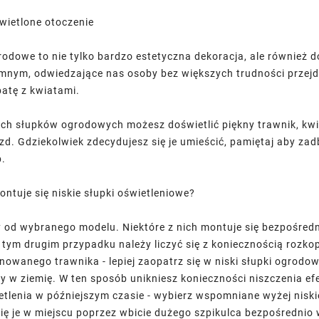
wietlone otoczenie
grodowe to nie tylko bardzo estetyczna dekoracja, ale również 
nym, odwiedzające nas osoby bez większych trudności przejdą
IN
DARREL AUSTIN
DARREL 
atę z kwiatami.
e
HRXTemplate
HRXTem
it amet,
Lorem ipsum dolor sit amet,
Lorem ipsum do
ch słupków ogrodowych możesz doświetlić piękny trawnik, kw
 elit, sed
consectetur adipisicing elit, sed
consectetur adipis
d. Gdziekolwiek zdecydujesz się je umieścić, pamiętaj aby za
cididunt
do eiusmodtempor incididunt
do eiusmodtemp
b.
e magna
ut labore et dolore magna
ut labore et 
aliqua.
aliqu
ntuje się niskie słupki oświetleniowe?
 od wybranego modelu. Niektóre z nich montuje się bezpośred
tym drugim przypadku należy liczyć się z koniecznością rozkopa
gnowanego trawnika - lepiej zaopatrz się w niski słupki ogrodo
y w ziemię. W ten sposób unikniesz konieczności niszczenia ef
tlenia w późniejszym czasie - wybierz wspomniane wyżej niski
się je w miejscu poprzez wbicie dużego szpikulca bezpośrednio 