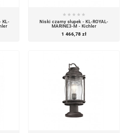





 KL-
Niski czarny słupek - KL-ROYAL-
hler
MARINE3-M - Kichler
Cena
1 466,78 zł