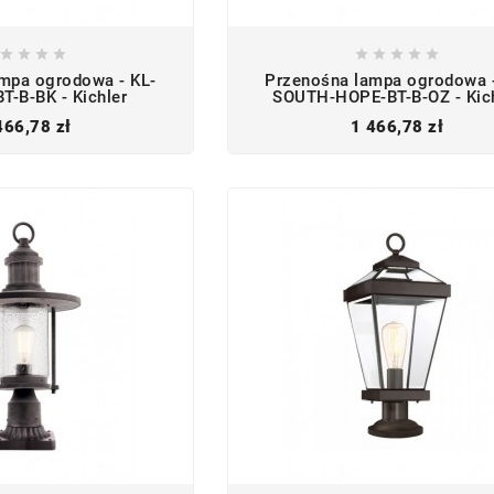









mpa ogrodowa - KL-
Przenośna lampa ogrodowa -
-B-BK - Kichler
SOUTH-HOPE-BT-B-OZ - Kic
Cena
Cena
466,78 zł
1 466,78 zł