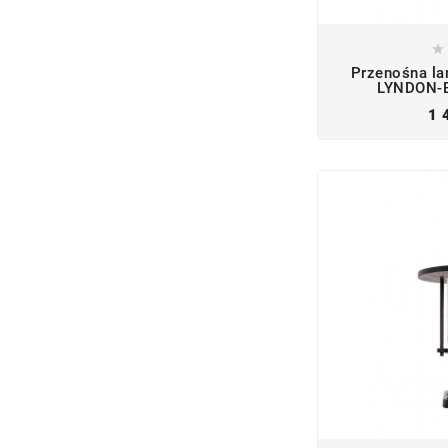

Przenośna la
LYNDON-BT
1 