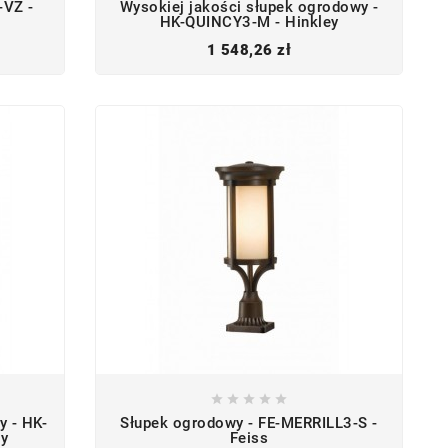
-VZ -
Wysokiej jakości słupek ogrodowy -
HK-QUINCY3-M - Hinkley
Cena
1 548,26 zł





y - HK-
Słupek ogrodowy - FE-MERRILL3-S -
y
Feiss