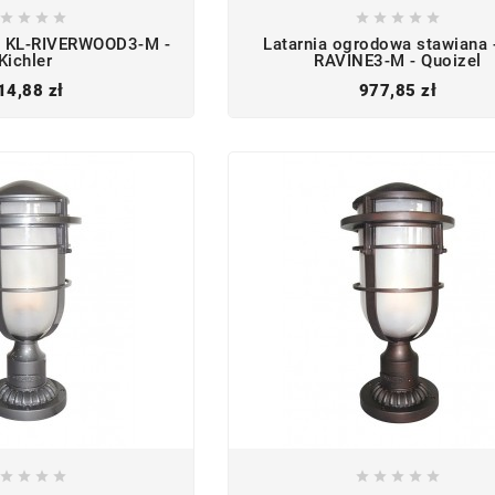









 - KL-RIVERWOOD3-M -
Latarnia ogrodowa stawiana 
Kichler
RAVINE3-M - Quoizel
Cena
Cena
14,88 zł
977,85 zł








