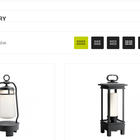
RY
tów.