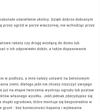
doskonałe oświetlenie okolicy. Dzięki dobrze dobranym
 przez ogród w porze wieczornej, nie wchodząc przez
AUSTIN
DARREL AUSTIN
plate
HRXTemplate
lor sit amet,
Lorem ipsum dolor sit amet,
iatowe rabaty czy drogę wiodącą do domu lub
icing elit, sed
consectetur adipisicing elit, sed
dbać o ich odpowiedni dobór, a także dopasowanie
or incididunt
do eiusmodtempor incididunt
dolore magna
ut labore et dolore magna
a.
aliqua.
nio w podłożu, a inne należy ustawić na betonowym
nia ziemi, dlatego jeśli nie chcesz niszczyć swojego
we już na etapie tworzenia wystroju ogrodu lub postaw
ektów własnego wysiłku. Jeśli jednak zdecydujesz się
e słupki ogrodowe, które montuje się bezpośrednio w
w grunt - bez konieczności kopania i wylewania