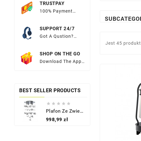
TRUSTPAY
100% Payment
Protection Easy
SUBCATEGO
Return Policy
SUPPORT 24/7
Got A Qustion?
Look No
Jest 45 produk
Further.Browse
SHOP ON THE GO
OurFAQs Or Submit
Your Query Here.
Download The App
And Get Exciting
Apponly Offers At
Your Fingertips
BEST SELLER PRODUCTS





Plafon Ze Zwieszeniami BIRDS AZ2449 - Azzardo
Cena
998,99 zł