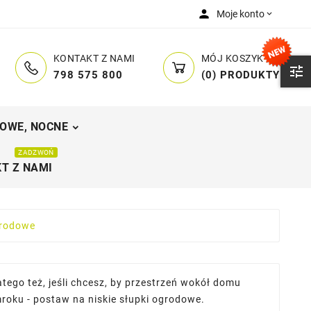
person
Moje konto

MÓJ KOSZYK
KONTAKT Z NAMI

(
0
)
PRODUKTY
798 575 800
OWE, NOCNE
ZADZWOŃ
T Z NAMI
grodowe
tego też, jeśli chcesz, by przestrzeń wokół domu
mroku - postaw na niskie słupki ogrodowe.