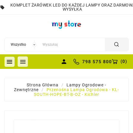
KOMPLET ŻARÓWEK LED DO KAŻDEJ LAMPY ORAZ DARMOW
local_offer
WYSYŁKA


person
(
0
)
798 575 800
Strona Główna
Lampy Ogrodowe -
Zewnętrzne
Przenośna Lampa Ogrodowa - KL-
SOUTH-HOPE-BT-B-OZ - Kichler