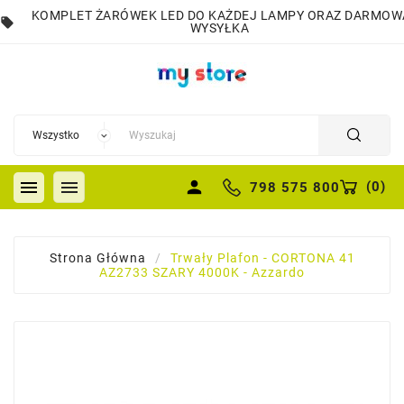
KOMPLET ŻARÓWEK LED DO KAŻDEJ LAMPY ORAZ DARMOW
local_offer
WYSYŁKA


person
(
0
)
798 575 800
Strona Główna
Trwały Plafon - CORTONA 41
AZ2733 SZARY 4000K - Azzardo