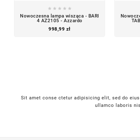





Nowoczesna lampa wisząca - BARI
Nowocze
4 AZ2105 - Azzardo
TAB
Cena
998,99 zł
Sit amet conse ctetur adipisicing elit, sed do ei
ullamco laboris ni