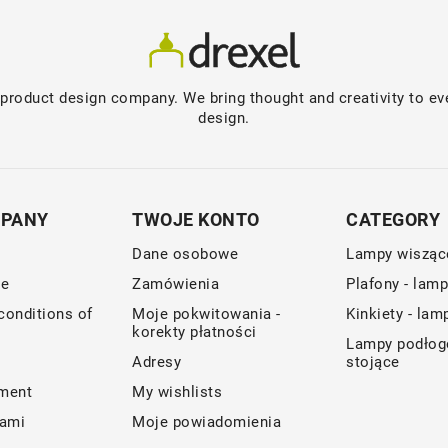
product design company. We bring thought and creativity to eve
design.
MPANY
TWOJE KONTO
CATEGORY
Dane osobowe
Lampy wisząc
ce
Zamówienia
Plafony - lam
conditions of
Moje pokwitowania -
Kinkiety - lam
korekty płatności
Lampy podłog
Adresy
stojące
ment
My wishlists
nami
Moje powiadomienia