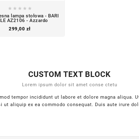





sna lampa stołowa - BARI
LE AZ2106 - Azzardo
Cena
299,00 zł
CUSTOM TEXT BLOCK
Lorem ipsum dolor sit amet conse ctetu
usmod tempor incididunt ut labore et dolore magna aliqua. 
si ut aliquip ex ea commodo consequat. Duis aute irure dolo