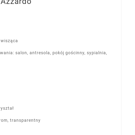
 Azzardo
a wisząca
ania: salon, antresola, pokój gościnny, sypialnia,
.
ryształ
rom, transparentny