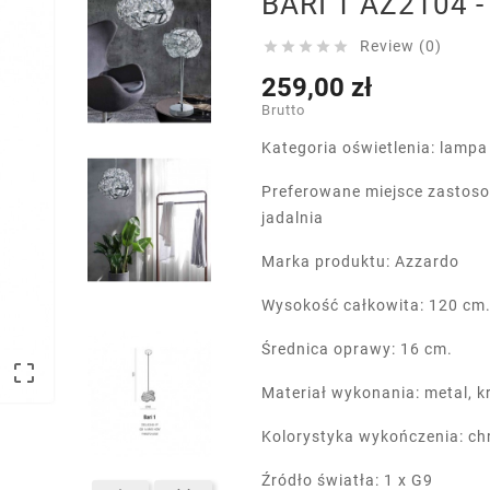
BARI 1 AZ2104 -
Review (0)





259,00 zł
Brutto
Kategoria oświetlenia: lamp
Preferowane miejsce zastosow
jadalnia
Marka produktu: Azzardo
Wysokość całkowita: 120 cm
Średnica oprawy: 16 cm.

Materiał wykonania: metal, k
Kolorystyka wykończenia: ch
Źródło światła: 1 x G9