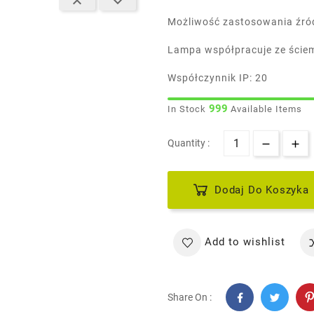


Możliwość zastosowania źród
Lampa współpracuje ze ście
Współczynnik IP: 20
999
In Stock
Available Items
Quantity :
Dodaj Do Koszyka
Add to wishlist
Share On :