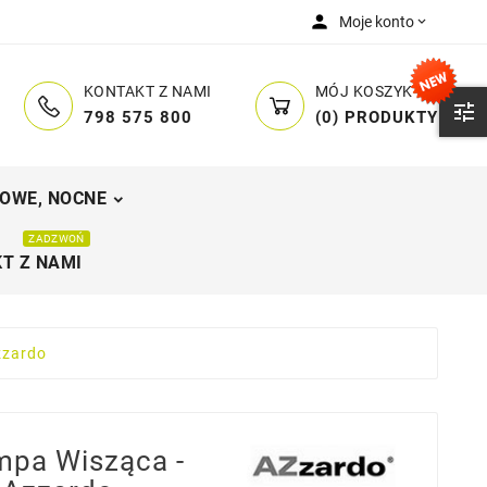
person
Moje konto

MÓJ KOSZYK
KONTAKT Z NAMI

(
0
)
PRODUKTY
798 575 800
OWE, NOCNE
ZADZWOŃ
T Z NAMI
zzardo
pa Wisząca -