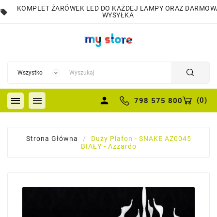
KOMPLET ŻARÓWEK LED DO KAŻDEJ LAMPY ORAZ DARMOW
local_offer
WYSYŁKA


person
(
0
)
798 575 800
Strona Główna
Duży Plafon - SNAKE AZ0045
BIAŁY - Azzardo