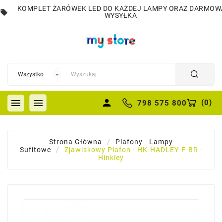
KOMPLET ŻARÓWEK LED DO KAŻDEJ LAMPY ORAZ DARMOW
local_offer
WYSYŁKA


person
(
0
)
798 575 800
Strona Główna
Plafony - Lampy
Sufitowe
Zjawiskowy Plafon - HK-HADLEY-F-BR -
Hinkley