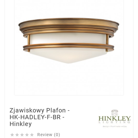
Zjawiskowy Plafon -
HK-HADLEY-F-BR -
Hinkley
Review (0)




