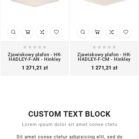










Zjawiskowy plafon - HK-
Zjawiskowy plafon - HK-
HADLEY-F-AN - Hinkley
HADLEY-F-CM - Hinkley
Cena
Cena
1 271,21 zł
1 271,21 zł
CUSTOM TEXT BLOCK
Lorem ipsum dolor sit amet conse ctetu
Sit amet conse ctetur adipisicing elit, sed do