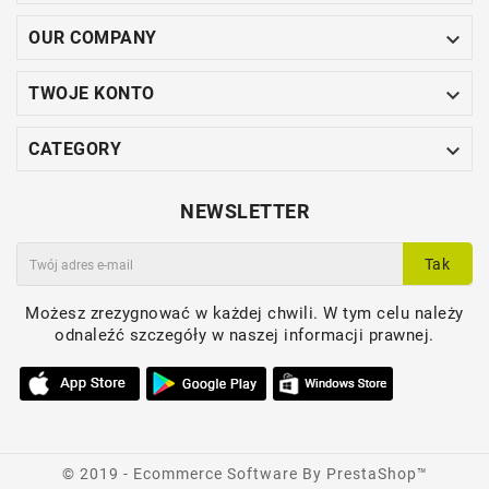

OUR COMPANY

TWOJE KONTO

CATEGORY
NEWSLETTER
Tak
Możesz zrezygnować w każdej chwili. W tym celu należy
odnaleźć szczegóły w naszej informacji prawnej.
ZJAWISKOWY PLAFON -
© 2019 - Ecommerce Software By PrestaShop™
HK-HADLEY-F-BR -