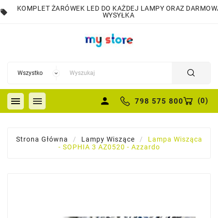
KOMPLET ŻARÓWEK LED DO KAŻDEJ LAMPY ORAZ DARMOW
local_offer
WYSYŁKA


person
(
0
)
798 575 800
Strona Główna
Lampy Wiszące
Lampa Wisząca
- SOPHIA 3 AZ0520 - Azzardo