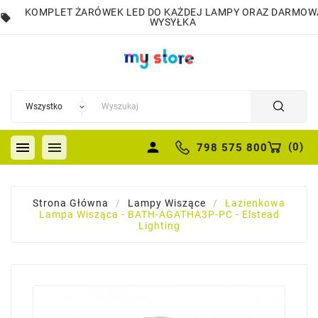
KOMPLET ŻARÓWEK LED DO KAŻDEJ LAMPY ORAZ DARMOW
local_offer
WYSYŁKA


person
(
0
)
798 575 800
Strona Główna
Lampy Wiszące
Łazienkowa
Lampa Wisząca - BATH-AGATHA3P-PC - Elstead
Lighting