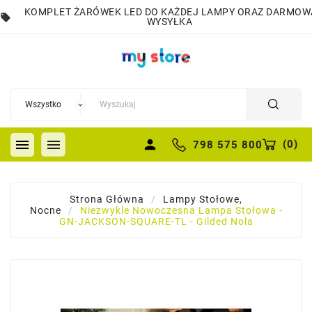
KOMPLET ŻARÓWEK LED DO KAŻDEJ LAMPY ORAZ DARMOW
local_offer
WYSYŁKA


person
(
0
)
798 575 800
Strona Główna
Lampy Stołowe,
Nocne
Niezwykle Nowoczesna Lampa Stołowa -
GN-JACKSON-SQUARE-TL - Gilded Nola