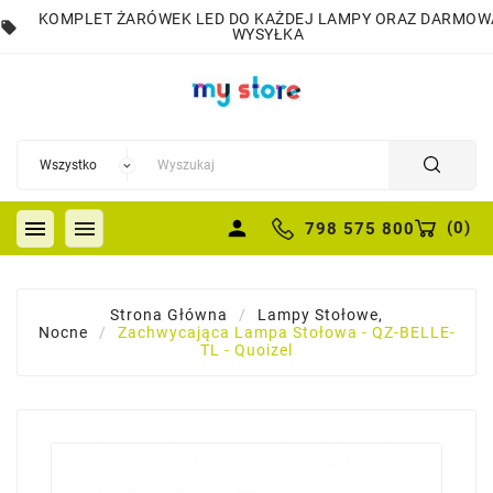
KOMPLET ŻARÓWEK LED DO KAŻDEJ LAMPY ORAZ DARMOW
local_offer
WYSYŁKA


person
(
0
)
798 575 800
Strona Główna
Lampy Stołowe,
Nocne
Zachwycająca Lampa Stołowa - QZ-BELLE-
TL - Quoizel