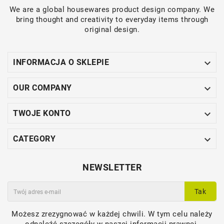
We are a global housewares product design company. We
bring thought and creativity to everyday items through
original design.

INFORMACJA O SKLEPIE

OUR COMPANY

TWOJE KONTO

CATEGORY
NEWSLETTER
Tak
Możesz zrezygnować w każdej chwili. W tym celu należy
odnaleźć szczegóły w naszej informacji prawnej.