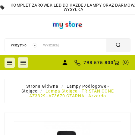
KOMPLET ŻARÓWEK LED DO KAŻDEJ LAMPY ORAZ DARMOW
local_offer
WYSYŁKA


person
(
0
)
798 575 800
Strona Główna
Lampy Podłogowe -
Stojące
Lampa Stojąca - TRISTAN CONE
AZ3329+AZ3670 CZARNA - Azzardo