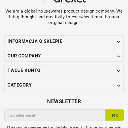
We are a global housewares product design company. We
bring thought and creativity to everyday items through
original design.

INFORMACJA O SKLEPIE

OUR COMPANY

TWOJE KONTO

CATEGORY
NEWSLETTER
Tak
Możesz zrezygnować w każdej chwili. W tym celu należy