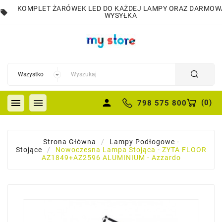
KOMPLET ŻARÓWEK LED DO KAŻDEJ LAMPY ORAZ DARMOW
local_offer
WYSYŁKA


person
(
0
)
798 575 800
Strona Główna
Lampy Podłogowe -
Stojące
Nowoczesna Lampa Stojąca - ZYTA FLOOR
AZ1849+AZ2596 ALUMINIUM - Azzardo