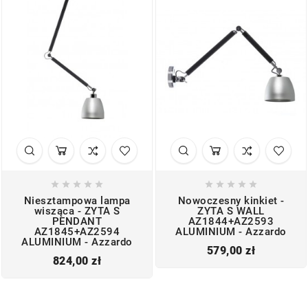










Niesztampowa lampa
Nowoczesny kinkiet -
wisząca - ZYTA S
ZYTA S WALL
PENDANT
AZ1844+AZ2593
AZ1845+AZ2594
ALUMINIUM - Azzardo
ALUMINIUM - Azzardo
Cena
579,00 zł
Cena
824,00 zł