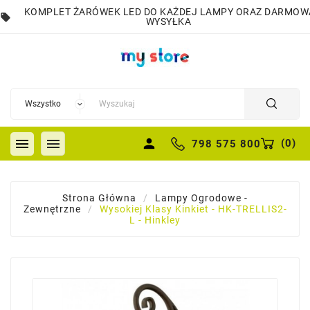
KOMPLET ŻARÓWEK LED DO KAŻDEJ LAMPY ORAZ DARMOW
local_offer
WYSYŁKA


person
(
0
)
798 575 800
Strona Główna
Lampy Ogrodowe -
Zewnętrzne
Wysokiej Klasy Kinkiet - HK-TRELLIS2-
L - Hinkley