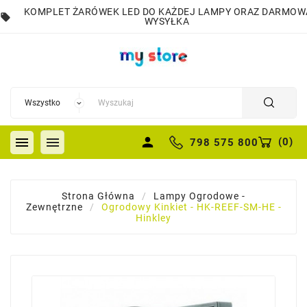
KOMPLET ŻARÓWEK LED DO KAŻDEJ LAMPY ORAZ DARMOW
local_offer
WYSYŁKA


person
(
0
)
798 575 800
Strona Główna
Lampy Ogrodowe -
Zewnętrzne
Ogrodowy Kinkiet - HK-REEF-SM-HE -
Hinkley