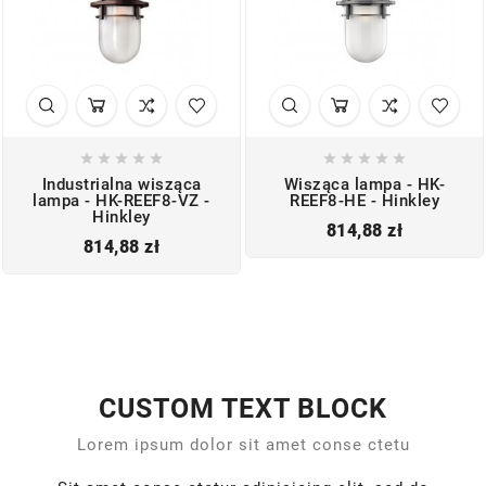










Industrialna wisząca
Wisząca lampa - HK-
lampa - HK-REEF8-VZ -
REEF8-HE - Hinkley
Hinkley
Cena
814,88 zł
Cena
814,88 zł
CUSTOM TEXT BLOCK
Lorem ipsum dolor sit amet conse ctetu