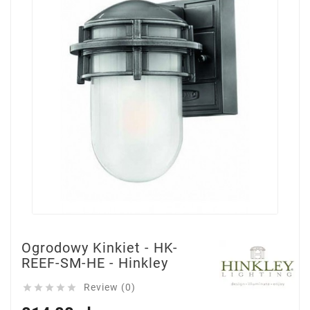
Ogrodowy Kinkiet - HK-
REEF-SM-HE - Hinkley
Review (0)




