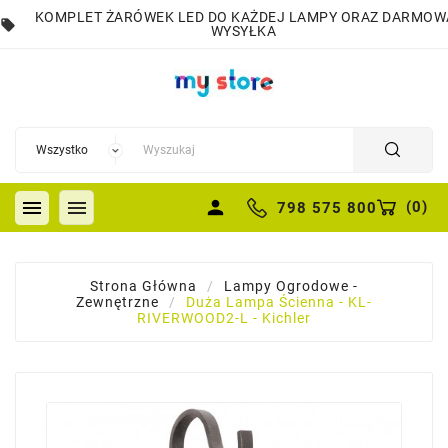
KOMPLET ŻARÓWEK LED DO KAŻDEJ LAMPY ORAZ DARMOW
local_offer
WYSYŁKA


person
(
0
)
798 575 800
Strona Główna
Lampy Ogrodowe -
Zewnętrzne
Duża Lampa Ścienna - KL-
RIVERWOOD2-L - Kichler