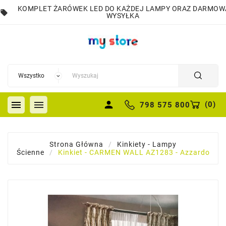
KOMPLET ŻARÓWEK LED DO KAŻDEJ LAMPY ORAZ DARMOW
local_offer
WYSYŁKA


person
(
0
)
798 575 800
Strona Główna
Kinkiety - Lampy
Ścienne
Kinkiet - CARMEN WALL AZ1283 - Azzardo