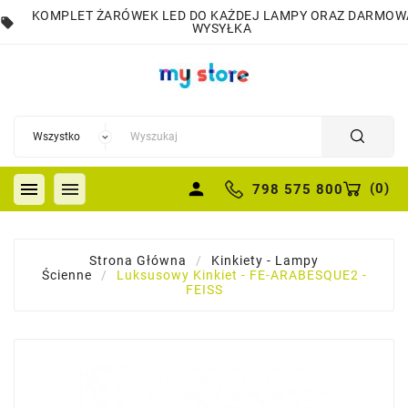
KOMPLET ŻARÓWEK LED DO KAŻDEJ LAMPY ORAZ DARMOW
local_offer
WYSYŁKA


person
(
0
)
798 575 800
Strona Główna
Kinkiety - Lampy
Ścienne
Luksusowy Kinkiet - FE-ARABESQUE2 -
FEISS