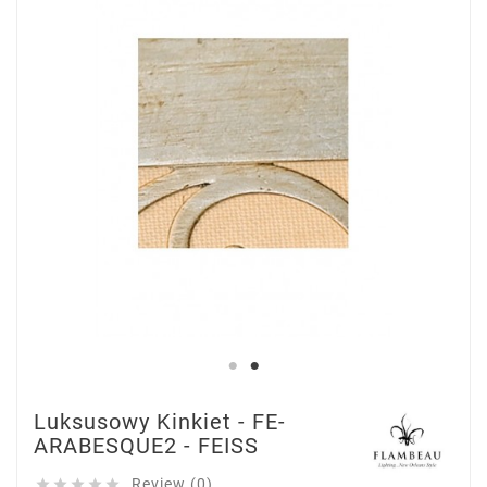
Luksusowy Kinkiet - FE-
ARABESQUE2 - FEISS
Review (0)




