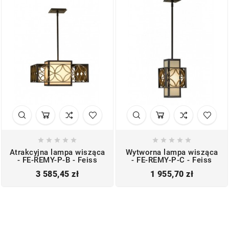










Atrakcyjna lampa wisząca
Wytworna lampa wisząca
- FE-REMY-P-B - Feiss
- FE-REMY-P-C - Feiss
Cena
Cena
3 585,45 zł
1 955,70 zł