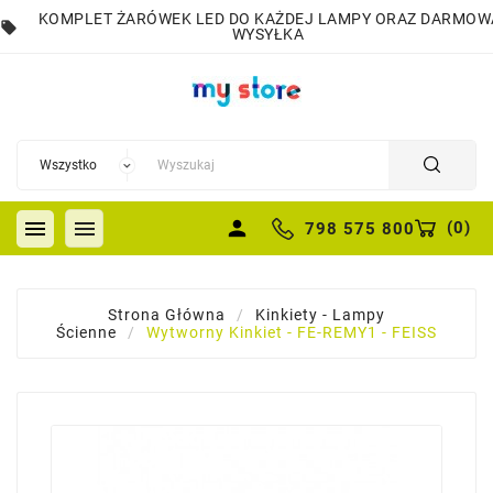
KOMPLET ŻARÓWEK LED DO KAŻDEJ LAMPY ORAZ DARMOW
local_offer
WYSYŁKA


person
(
0
)
798 575 800
Strona Główna
Kinkiety - Lampy
Ścienne
Wytworny Kinkiet - FE-REMY1 - FEISS